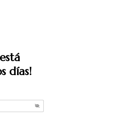
está
s días!