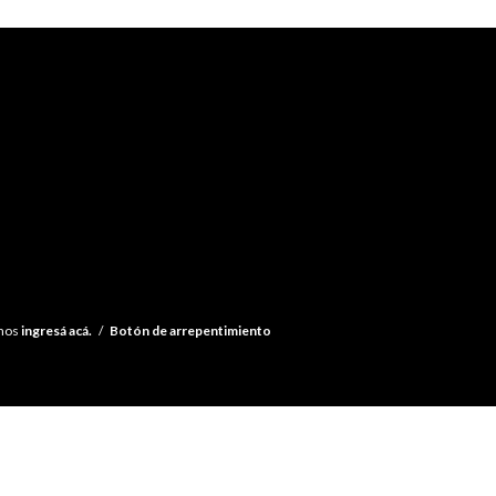
amos
ingresá acá.
/
Botón de arrepentimiento