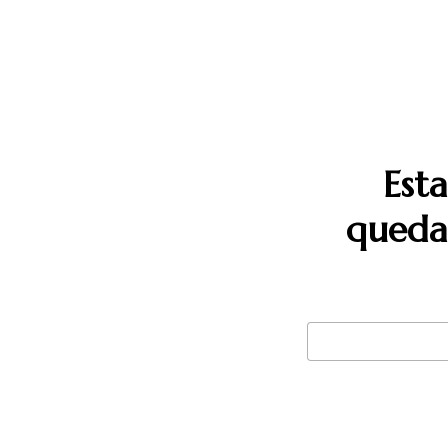
Est
quedan