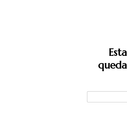
Est
quedan