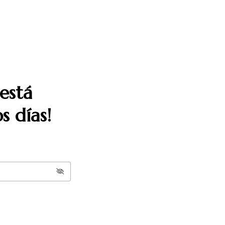
está
s días!