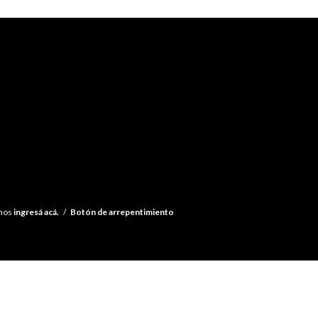
amos
ingresá acá.
/
Botón de arrepentimiento